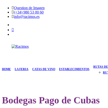
Saltar
Question de Imagen
al
(+34) 980 53 00 60
contenido
info@racimos.es
facebook
Instagram
Youtube
Racimos
Vino
para
quedarse
RUTAS DE
HOME
LA FERIA
CATAS DE VINO
ESTABLECIMIENTOS
RU
Bodegas Pago de Cubas