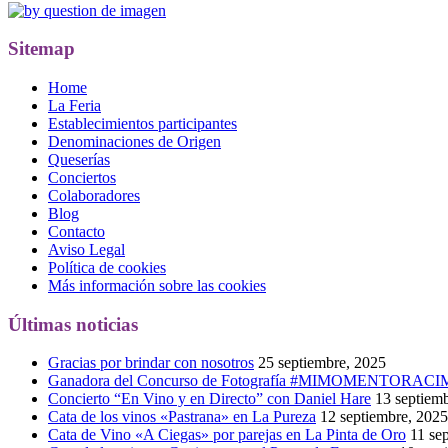
Sitemap
Home
La Feria
Establecimientos participantes
Denominaciones de Origen
Queserías
Conciertos
Colaboradores
Blog
Contacto
Aviso Legal
Política de cookies
Más información sobre las cookies
Últimas noticias
Gracias por brindar con nosotros
25 septiembre, 2025
Ganadora del Concurso de Fotografía #MIMOMENTORAC
Concierto “En Vino y en Directo” con Daniel Hare
13 septiem
Cata de los vinos «Pastrana» en La Pureza
12 septiembre, 2025
Cata de Vino «A Ciegas» por parejas en La Pinta de Oro
11 se