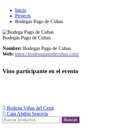
Inicio
Projects
Bodegas Pago de Cubas
Bodegas Pago de Cubas
Nombre:
Bodegas Pago de Cubas
Web:
https://bodegapagodecubas.com/
Vino participante en el evento
Navegación
Bodega Viñas del Cenit
Cata Abdón Segovia
de
Buscar
Buscar
entradas
por: