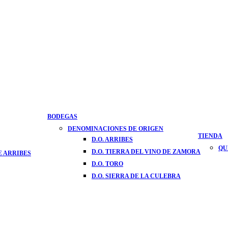
BODEGAS
DENOMINACIONES DE ORIGEN
TIENDA
D.O. ARRIBES
QU
D.O. TIERRA DEL VINO DE ZAMORA
E ARRIBES
D.O. TORO
D.O. SIERRA DE LA CULEBRA