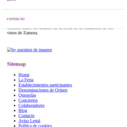
CONTACTO
Racimos 2025.
«Vino para quedarse»
.
Conoce todos los detalles de la fiesta de la exaltación de los
vinos de Zamora.
Sitemap
Home
La Feria
Establecimientos participantes
Denominaciones de Origen
Queserías
Conciertos
Colaboradores
Blog
Contacto
Aviso Legal
Política de cookies