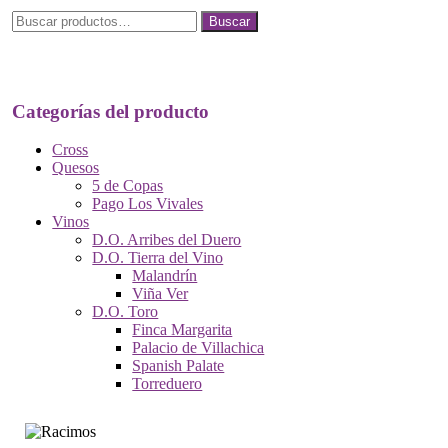
Buscar
Buscar
por:
Categorías del producto
Cross
Quesos
5 de Copas
Pago Los Vivales
Vinos
D.O. Arribes del Duero
D.O. Tierra del Vino
Malandrín
Viña Ver
D.O. Toro
Finca Margarita
Palacio de Villachica
Spanish Palate
Torreduero