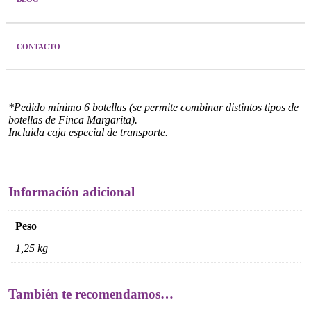
Descripción
Variedad de uva
: 100% Tinta de Toro.
CONTACTO
Denominación de Origen
: D.O. Toro.
*Pedido mínimo 6 botellas (se permite combinar distintos tipos de
botellas de Finca Margarita).
Incluida caja especial de transporte.
Información adicional
Peso
1,25 kg
También te recomendamos…