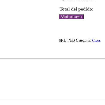
Total del pedido:
I
Añadir al carrito
CROSS
"ENTRE
RACIMOS"
cantidad
SKU:
N/D
Categoría:
Cross