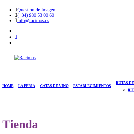
Saltar
Question de Imagen
al
(+34) 980 53 00 60
contenido
info@racimos.es
facebook
Instagram
Youtube
Racimos
Vino
para
quedarse
RUTAS DE
HOME
LA FERIA
CATAS DE VINO
ESTABLECIMIENTOS
RU
Tienda