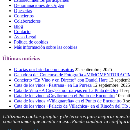
Establecimientos participantes
Denominaciones de Origen
Queserías
Conciertos
Colaboradores
Blog
Contacto
Aviso Legal
Política de cookies
Más información sobre las cookies
Últimas noticias
Gracias por brindar con nosotros
25 septiembre, 2025
Ganadora del Concurso de Fotografía #MIMOMENTORAC
Concierto “En Vino y en Directo” con Daniel Hare
13 septiem
Cata de los vinos «Pastrana» en La Pureza
12 septiembre, 2025
Cata de Vino «A Ciegas» por parejas en La Pinta de Oro
11 se
Cata de los vinos «Covitoro» en el Punto de Encuentro
10 sept
Cata de los vinos «Viñaguareña» en el Punto de Encuentro
9 s
Cata de los vinos «Palacio de Villachica» en el Rincón del Tío
Éxito del Curso de Iniciación a la Cata con Manuel Salvador
9 
Utilizamos cookies propias y de terceros para mejorar nuestro
I Cross “Entre Racimos” celebrado en Villanueva de Campeán
consideramos que acepta su uso. Puede cambiar la configurac
Copyright © 2026
Racimos
Todos los derechos reservados. Desarrol