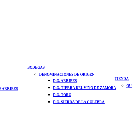
BODEGAS
DENOMINACIONES DE ORIGEN
TIENDA
D.O. ARRIBES
QU
D.O. TIERRA DEL VINO DE ZAMORA
E ARRIBES
D.O. TORO
D.O. SIERRA DE LA CULEBRA