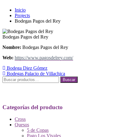
Inicio
Projects
Bodegas Pagos del Rey
Bodegas Pagos del Rey
Nombre:
Bodegas Pagos del Rey
Web:
https://www.pagosdelrey.com/
Navegación
Bodega Diez Gómez
Bodegas Palacio de Villachica
de
Buscar
Buscar
entradas
por:
Categorías del producto
Cross
Quesos
5 de Copas
Pago Los Vivales