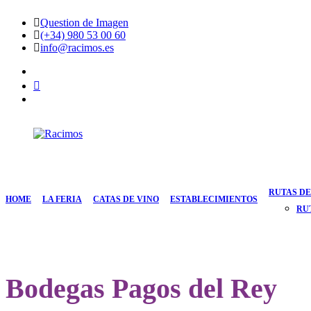
Saltar
Question de Imagen
al
(+34) 980 53 00 60
contenido
info@racimos.es
facebook
Instagram
Youtube
Racimos
Vino
para
quedarse
RUTAS DE
HOME
LA FERIA
CATAS DE VINO
ESTABLECIMIENTOS
RU
Bodegas Pagos del Rey