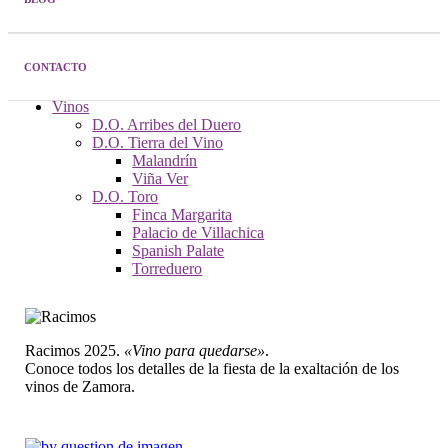
Cross
Quesos
CONTACTO
5 de Copas
Pago Los Vivales
Vinos
D.O. Arribes del Duero
D.O. Tierra del Vino
Malandrín
Viña Ver
D.O. Toro
Finca Margarita
Palacio de Villachica
Spanish Palate
Torreduero
Racimos 2025.
«Vino para quedarse»
.
Conoce todos los detalles de la fiesta de la exaltación de los
vinos de Zamora.