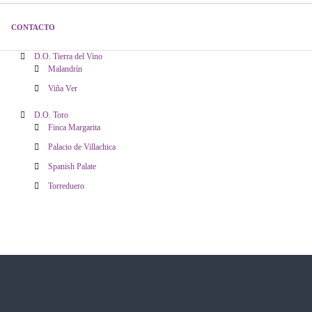
n
Vinos
CONTACTO
t
D.O. Arribes del Duero
r
D.O. Tierra del Vino
Malandrín
a
Viña Ver
d
a
D.O. Toro
Finca Margarita
s
Palacio de Villachica
Spanish Palate
Torreduero