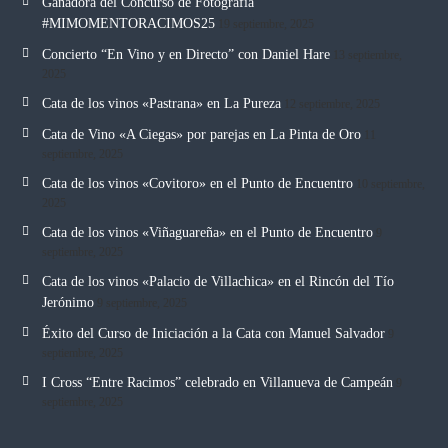
Ganadora del Concurso de Fotografía
#MIMOMENTORACIMOS25
19 septiembre, 2025
Concierto “En Vino y en Directo” con Daniel Hare
13 septiembre,
2025
Cata de los vinos «Pastrana» en La Pureza
12 septiembre, 2025
Cata de Vino «A Ciegas» por parejas en La Pinta de Oro
11
septiembre, 2025
Cata de los vinos «Covitoro» en el Punto de Encuentro
10 septiembre,
2025
Cata de los vinos «Viñaguareña» en el Punto de Encuentro
9
septiembre, 2025
Cata de los vinos «Palacio de Villachica» en el Rincón del Tío
Jerónimo
9 septiembre, 2025
Éxito del Curso de Iniciación a la Cata con Manuel Salvador
9
septiembre, 2025
I Cross “Entre Racimos” celebrado en Villanueva de Campeán
9
septiembre, 2025