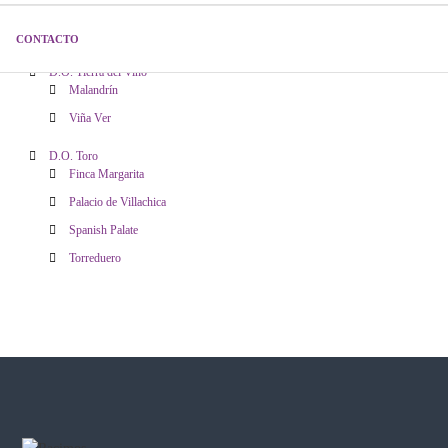
t
Vinos
r
CONTACTO
D.O. Arribes del Duero
a
D.O. Tierra del Vino
d
Malandrín
a
Viña Ver
s
D.O. Toro
Finca Margarita
Palacio de Villachica
Spanish Palate
Torreduero